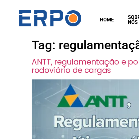
SOB
HOME
NÓS
Tag:
regulamentaçã
ANTT, regulamentação e polí
rodoviário de cargas