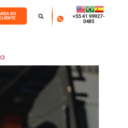
ÁREA DO
+55 41 99927-
CLIENTE
0485
ta