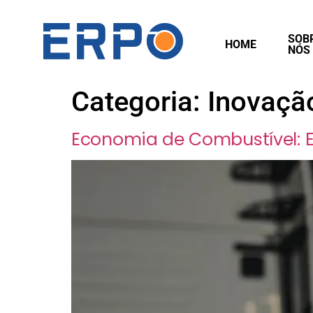
SOB
HOME
NÓS
Categoria:
Inovaçã
Economia de Combustível: E