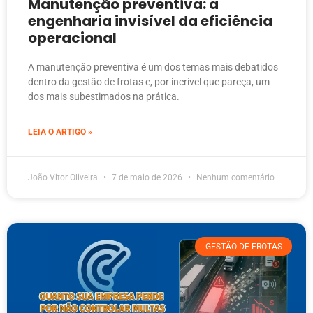
Manutenção preventiva: a
engenharia invisível da eficiência
operacional
A manutenção preventiva é um dos temas mais debatidos
dentro da gestão de frotas e, por incrível que pareça, um
dos mais subestimados na prática.
LEIA O ARTIGO »
João Vitor Oliveira
7 de maio de 2026
Nenhum comentário
GESTÃO DE FROTAS