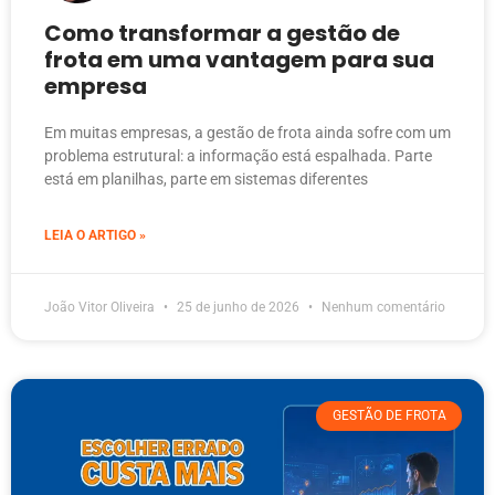
Como transformar a gestão de
frota em uma vantagem para sua
empresa
Em muitas empresas, a gestão de frota ainda sofre com um
problema estrutural: a informação está espalhada. Parte
está em planilhas, parte em sistemas diferentes
LEIA O ARTIGO »
João Vitor Oliveira
25 de junho de 2026
Nenhum comentário
GESTÃO DE FROTA