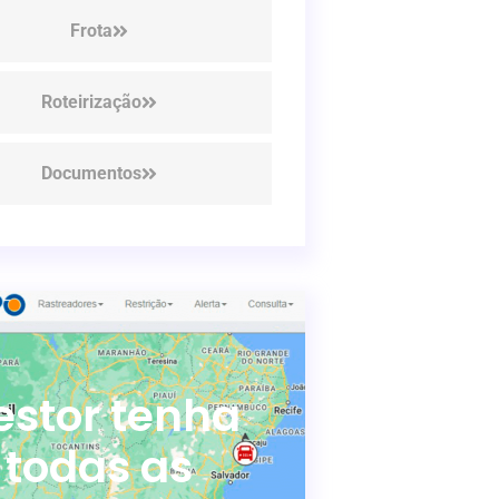
Frota
Roteirização
Documentos
estor tenha
todas as