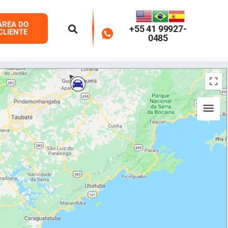
ÁREA DO
+55 41 99927-
CLIENTE
0485