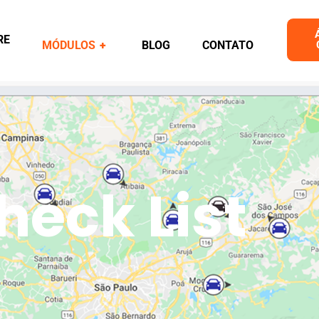
RE
MÓDULOS
+
BLOG
CONTATO
heck List