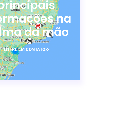
principais
formações na
lma da mão
ENTRE EM CONTATO