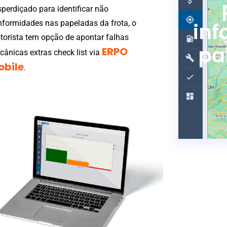
perdiçado para identificar não
nformidades nas papeladas da frota, o
in
torista tem opção de apontar falhas
pa
ERPO 
ânicas extras check list via
obile
.