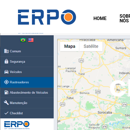
SOB
HOME
NÓS
C