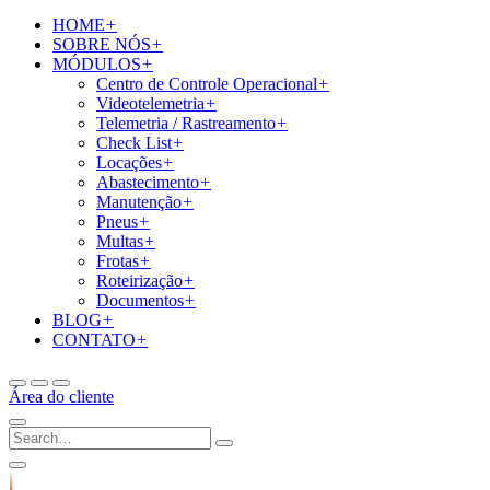
HOME
+
SOBRE NÓS
+
MÓDULOS
+
Centro de Controle Operacional
+
Videotelemetria
+
Telemetria / Rastreamento
+
Check List
+
Locações
+
Abastecimento
+
Manutenção
+
Pneus
+
Multas
+
Frotas
+
Roteirização
+
Documentos
+
BLOG
+
CONTATO
+
Área do cliente