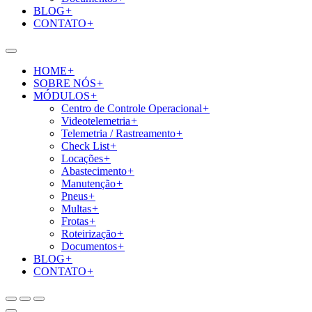
BLOG
+
CONTATO
+
HOME
+
SOBRE NÓS
+
MÓDULOS
+
Centro de Controle Operacional
+
Videotelemetria
+
Telemetria / Rastreamento
+
Check List
+
Locações
+
Abastecimento
+
Manutenção
+
Pneus
+
Multas
+
Frotas
+
Roteirização
+
Documentos
+
BLOG
+
CONTATO
+