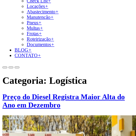
Check List
+
Locações
+
Abastecimento
+
Manutenção
+
Pneus
+
Multas
+
Frotas
+
Roteirização
+
Documentos
+
BLOG
+
CONTATO
+
Categoria:
Logística
Preço do Diesel Registra Maior Alta do
Ano em Dezembro