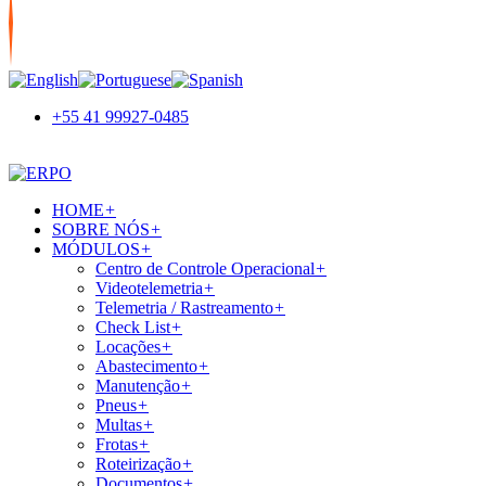
+55 41 99927-0485
HOME
+
SOBRE NÓS
+
MÓDULOS
+
Centro de Controle Operacional
+
Videotelemetria
+
Telemetria / Rastreamento
+
Check List
+
Locações
+
Abastecimento
+
Manutenção
+
Pneus
+
Multas
+
Frotas
+
Roteirização
+
Documentos
+