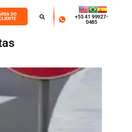
ÁREA DO
+55 41 99927-
CLIENTE
0485
tas