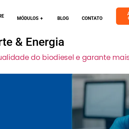
RE
MÓDULOS
+
BLOG
CONTATO
te & Energia
alidade do biodiesel e garante mai