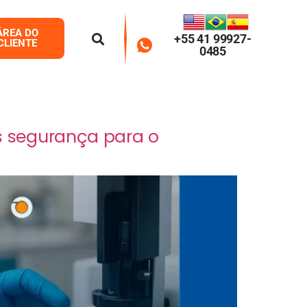
ÁREA DO
+55 41 99927-
CLIENTE
0485
s segurança para o