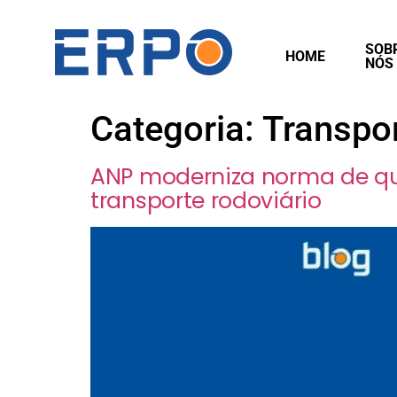
SOB
HOME
NÓS
Categoria:
Transpor
ANP moderniza norma de qu
transporte rodoviário