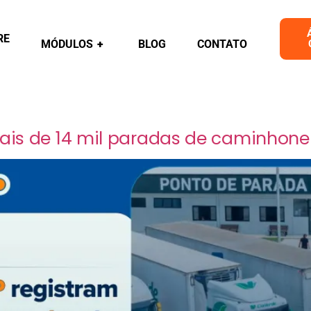
RE
MÓDULOS
+
BLOG
CONTATO
ais de 14 mil paradas de caminhonei