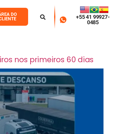
ÁREA DO
+55 41 99927-
CLIENTE
0485
ros nos primeiros 60 dias