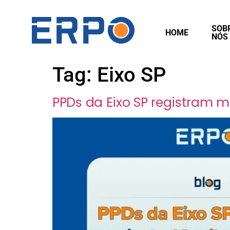
SOB
HOME
NÓS
Tag:
Eixo SP
PPDs da Eixo SP registram m