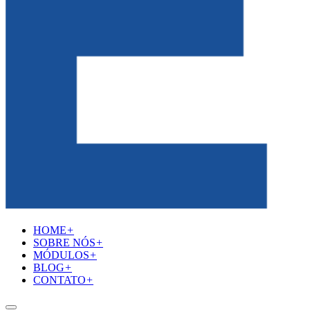
HOME
+
SOBRE NÓS
+
MÓDULOS
+
BLOG
+
CONTATO
+