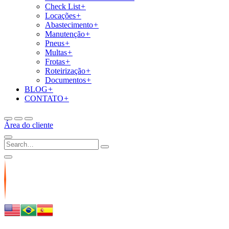
Check List
+
Locações
+
Abastecimento
+
Manutenção
+
Pneus
+
Multas
+
Frotas
+
Roteirização
+
Documentos
+
BLOG
+
CONTATO
+
Área do cliente