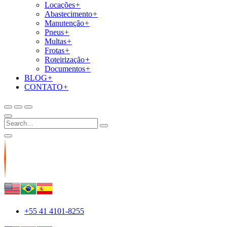
Locações
+
Abastecimento
+
Manutenção
+
Pneus
+
Multas
+
Frotas
+
Roteirização
+
Documentos
+
BLOG
+
CONTATO
+
+55 41 4101-8255