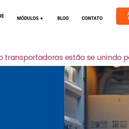
RE
MÓDULOS
+
BLOG
CONTATO
o transportadoras estão se unindo pa