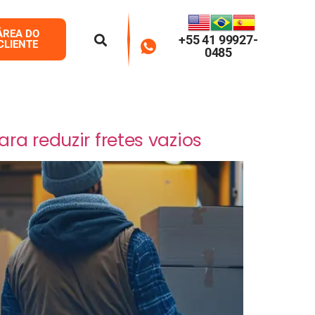
ÁREA DO
+55 41 99927-
CLIENTE
0485
ra reduzir fretes vazios