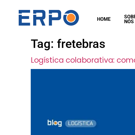
SOB
HOME
NÓS
Tag:
fretebras
Logística colaborativa: com