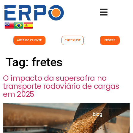
ÁREA DO CLIENTE
CHECKLIST
FROTAS
Tag:
fretes
O impacto da supersafra no
transporte rodoviário de cargas
em 2025