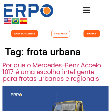
ÁREA DO CLIENTE
CHECKLIST
FROTAS
Tag:
frota urbana
Por que o Mercedes-Benz Accelo
1017 é uma escolha inteligente
para frotas urbanas e regionais