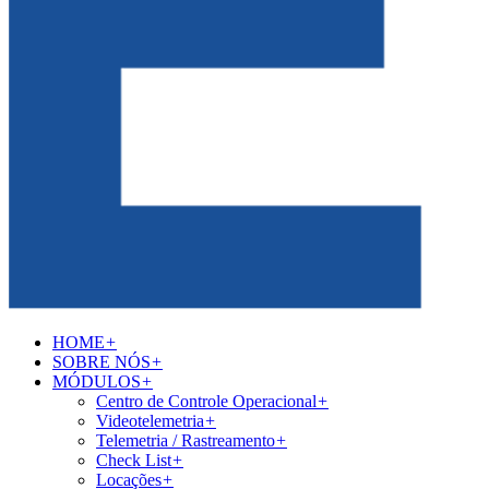
HOME
+
SOBRE NÓS
+
MÓDULOS
+
Centro de Controle Operacional
+
Videotelemetria
+
Telemetria / Rastreamento
+
Check List
+
Locações
+