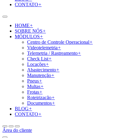
CONTATO
+
HOME
+
SOBRE NÓS
+
MÓDULOS
+
Centro de Controle Operacional
+
Videotelemetria
+
Telemetria / Rastreamento
+
Check List
+
Locações
+
Abastecimento
+
Manutenção
+
Pneus
+
Multas
+
Frotas
+
Roteirização
+
Documentos
+
BLOG
+
CONTATO
+
Área do cliente