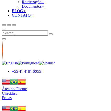
Roteirização
+
Documentos
+
BLOG
+
CONTATO
+
+55 41 4101-8255
Área do Cliente
Checklist
Frotas