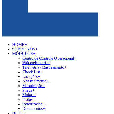
HOME
+
SOBRE NÓS
+
MÓDULOS
+
Centro de Controle Operacional
+
Videotelemetria
+
Telemetria / Rastreamento
+
Check List
+
Locações
+
Abastecimento
+
Manutenção
+
Pneus
+
Multas
+
Frotas
+
Roteirização
+
Documentos
+
BLOG
+