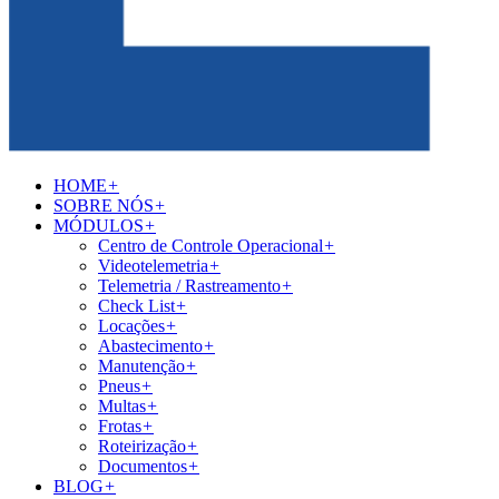
HOME
+
SOBRE NÓS
+
MÓDULOS
+
Centro de Controle Operacional
+
Videotelemetria
+
Telemetria / Rastreamento
+
Check List
+
Locações
+
Abastecimento
+
Manutenção
+
Pneus
+
Multas
+
Frotas
+
Roteirização
+
Documentos
+
BLOG
+