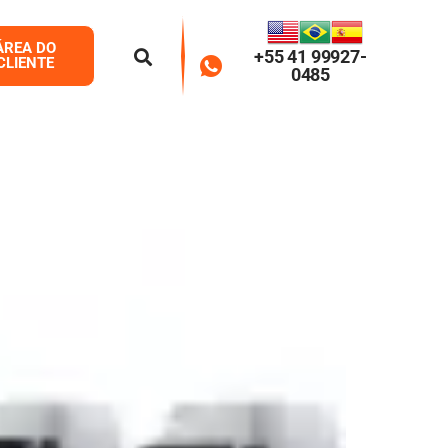
ÁREA DO
+55 41 99927-
CLIENTE
0485