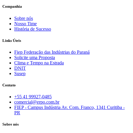
Companhia
Sobre nós
Nosso Time
História de Sucesso
Links Úteis
Fiep Federação das Indústrias do Paraná
Solicite uma Proposta
Clima e Tempo na Estrada
DNIT
Susep
Contato
+55 41 99927-0485
comercial@erpo.com.br
FIEP - Campus Indústria Av. Com. Franco, 1341 Curitiba -
PR
Sobre nós