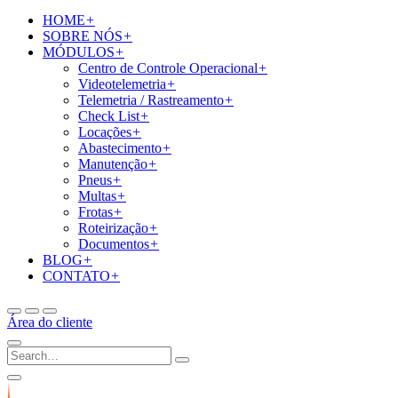
HOME
+
SOBRE NÓS
+
MÓDULOS
+
Centro de Controle Operacional
+
Videotelemetria
+
Telemetria / Rastreamento
+
Check List
+
Locações
+
Abastecimento
+
Manutenção
+
Pneus
+
Multas
+
Frotas
+
Roteirização
+
Documentos
+
BLOG
+
CONTATO
+
Área do cliente