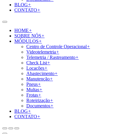
BLOG
+
CONTATO
+
HOME
+
SOBRE NÓS
+
MÓDULOS
+
Centro de Controle Operacional
+
Videotelemetria
+
Telemetria / Rastreamento
+
Check List
+
Locações
+
Abastecimento
+
Manutenção
+
Pneus
+
Multas
+
Frotas
+
Roteirização
+
Documentos
+
BLOG
+
CONTATO
+