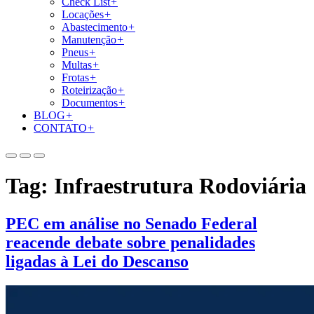
Check List
+
Locações
+
Abastecimento
+
Manutenção
+
Pneus
+
Multas
+
Frotas
+
Roteirização
+
Documentos
+
BLOG
+
CONTATO
+
Tag:
Infraestrutura Rodoviária
PEC em análise no Senado Federal
reacende debate sobre penalidades
ligadas à Lei do Descanso