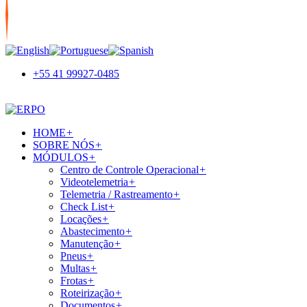
+55 41 99927-0485
HOME
+
SOBRE NÓS
+
MÓDULOS
+
Centro de Controle Operacional
+
Videotelemetria
+
Telemetria / Rastreamento
+
Check List
+
Locações
+
Abastecimento
+
Manutenção
+
Pneus
+
Multas
+
Frotas
+
Roteirização
+
Documentos
+