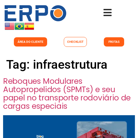
ÁREA DO CLIENTE
CHECKLIST
FROTAS
Tag:
infraestrutura
Reboques Modulares
Autopropelidos (SPMTs) e seu
papel no transporte rodoviário de
cargas especiais