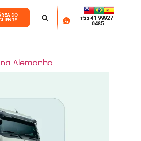
ÁREA DO
+55 41 99927-
CLIENTE
0485
s na Alemanha