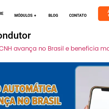
RE
MÓDULOS
+
BLOG
CONTATO
ndutor
H avança no Brasil e beneficia mai