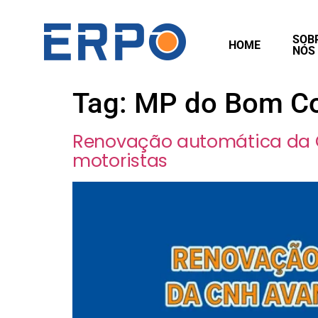
SOB
HOME
NÓS
Tag:
MP do Bom Co
Renovação automática da CN
motoristas