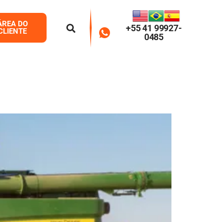
ÁREA DO
+55 41 99927-
CLIENTE
0485