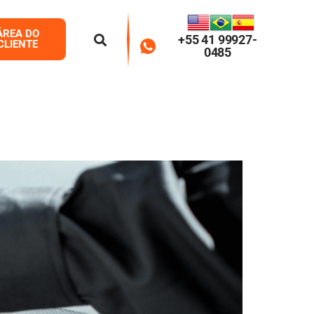
ÁREA DO
+55 41 99927-
CLIENTE
0485