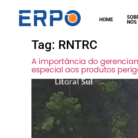
SOB
HOME
NÓS
Tag:
RNTRC
A importância do gerenci
especial aos produtos peri