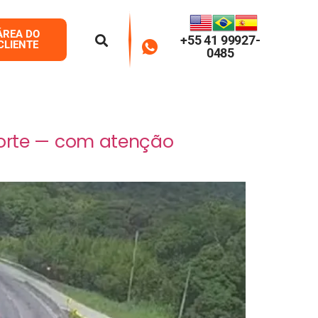
ÁREA DO
+55 41 99927-
CLIENTE
0485
orte — com atenção