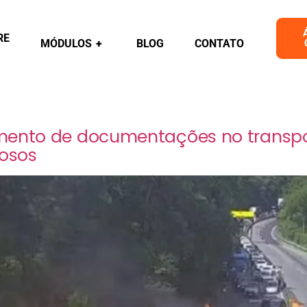
RE
MÓDULOS
+
BLOG
CONTATO
amento de documentações no transp
gosos