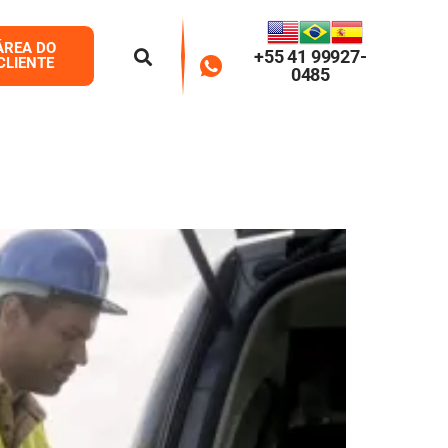
ÁREA DO
+55 41 99927-
CLIENTE
0485