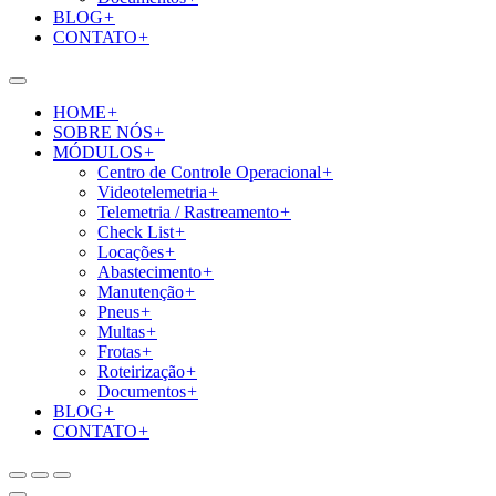
BLOG
+
CONTATO
+
HOME
+
SOBRE NÓS
+
MÓDULOS
+
Centro de Controle Operacional
+
Videotelemetria
+
Telemetria / Rastreamento
+
Check List
+
Locações
+
Abastecimento
+
Manutenção
+
Pneus
+
Multas
+
Frotas
+
Roteirização
+
Documentos
+
BLOG
+
CONTATO
+