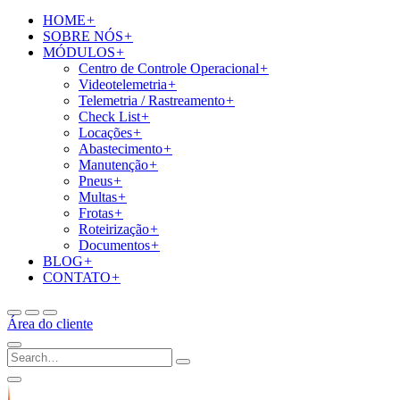
HOME
+
SOBRE NÓS
+
MÓDULOS
+
Centro de Controle Operacional
+
Videotelemetria
+
Telemetria / Rastreamento
+
Check List
+
Locações
+
Abastecimento
+
Manutenção
+
Pneus
+
Multas
+
Frotas
+
Roteirização
+
Documentos
+
BLOG
+
CONTATO
+
Área do cliente