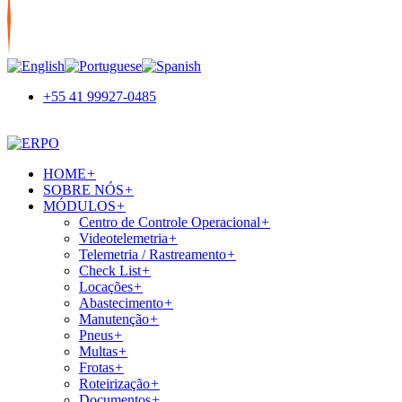
+55 41 99927-0485
HOME
+
SOBRE NÓS
+
MÓDULOS
+
Centro de Controle Operacional
+
Videotelemetria
+
Telemetria / Rastreamento
+
Check List
+
Locações
+
Abastecimento
+
Manutenção
+
Pneus
+
Multas
+
Frotas
+
Roteirização
+
Documentos
+