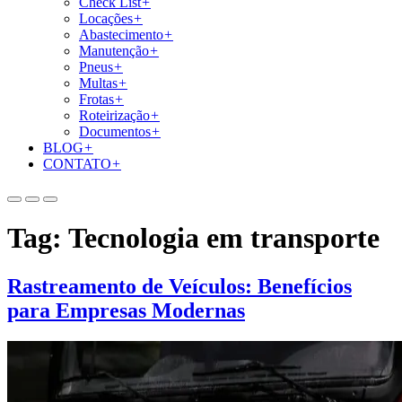
Check List
+
Locações
+
Abastecimento
+
Manutenção
+
Pneus
+
Multas
+
Frotas
+
Roteirização
+
Documentos
+
BLOG
+
CONTATO
+
Tag:
Tecnologia em transporte
Rastreamento de Veículos: Benefícios
para Empresas Modernas