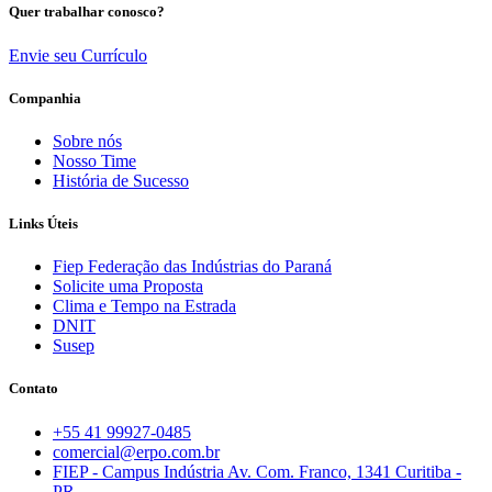
Quer trabalhar conosco?
Envie seu Currículo
Companhia
Sobre nós
Nosso Time
História de Sucesso
Links Úteis
Fiep Federação das Indústrias do Paraná
Solicite uma Proposta
Clima e Tempo na Estrada
DNIT
Susep
Contato
+55 41 99927-0485
comercial@erpo.com.br
FIEP - Campus Indústria Av. Com. Franco, 1341 Curitiba -
PR