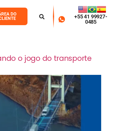
ÁREA DO
+55 41 99927-
CLIENTE
0485
ando o jogo do transporte