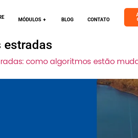
RE
MÓDULOS
+
BLOG
CONTATO
s estradas
 estradas: como algoritmos estão mud