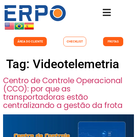
ÁREA DO CLIENTE
CHECKLIST
FROTAS
Tag:
Videotelemetria
Centro de Controle Operacional
(CCO): por que as
transportadoras estão
centralizando a gestão da frota