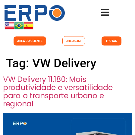
ÁREA DO CLIENTE
CHECKLIST
FROTAS
Tag:
VW Delivery
VW Delivery 11.180: Mais
produtividade e versatilidade
para o transporte urbano e
regional