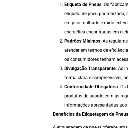
Etiqueta de Pneus
: Os fabrica
etiqueta de pneu padronizada, q
em piso molhado e ruído extern
energética encontradas em ele
Padrões Mínimos
: As regulam
atender em termos de eficiênci
os consumidores tenham acesso
Divulgação Transparente
: As 
forma clara e compreensível, 
Conformidade Obrigatória
: Os 
produtos de acordo com as regu
informações apresentadas aos
Benefícios da Etiquetagem de Pneus
A etiquetagem de pneus oferece uma 