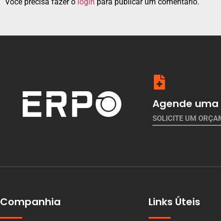
Você precisa fazer o
login
para publicar um comentário.
Agende uma 
SOLICITE UM ORÇ
Companhia
Links Úteis