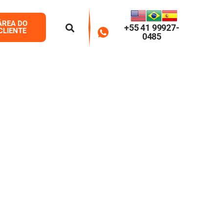
ÁREA DO
+55 41 99927-
CLIENTE
0485