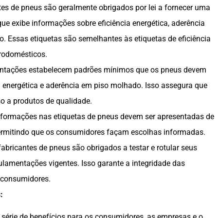
ntes de pneus são geralmente obrigados por lei a fornecer uma
ue exibe informações sobre eficiência energética, aderência
o. Essas etiquetas são semelhantes às etiquetas de eficiência
trodomésticos.
entações estabelecem padrões mínimos que os pneus devem
a energética e aderência em piso molhado. Isso assegura que
 a produtos de qualidade.
informações nas etiquetas de pneus devem ser apresentadas de
permitindo que os consumidores façam escolhas informadas.
fabricantes de pneus são obrigados a testar e rotular seus
lamentações vigentes. Isso garante a integridade das
 consumidores.
:
série de benefícios para os consumidores, as empresas e o