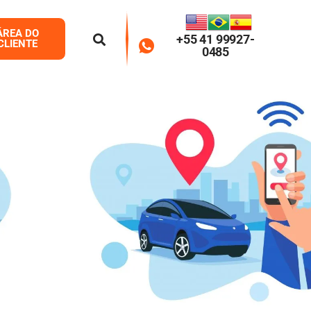
ÁREA DO
+55 41 99927-
CLIENTE
0485