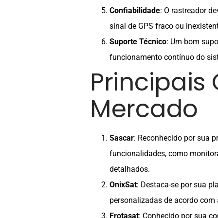
Confiabilidade
: O rastreador d
sinal de GPS fraco ou inexisten
Suporte Técnico
: Um bom supor
funcionamento contínuo do sis
Principais
Mercado
Sascar
: Reconhecido por sua p
funcionalidades, como monitor
detalhados.
OnixSat
: Destaca-se por sua pl
personalizadas de acordo com 
Frotasat
: Conhecido por sua con