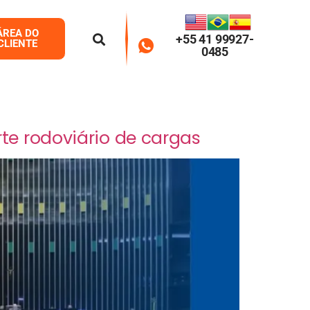
ÁREA DO
+55 41 99927-
CLIENTE
0485
te rodoviário de cargas