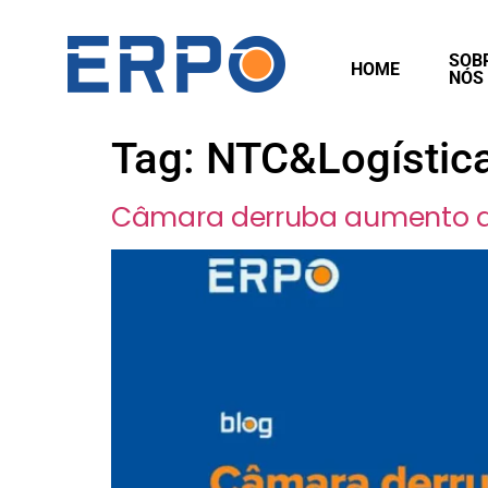
SOB
HOME
NÓS
Tag:
NTC&Logístic
Câmara derruba aumento do 