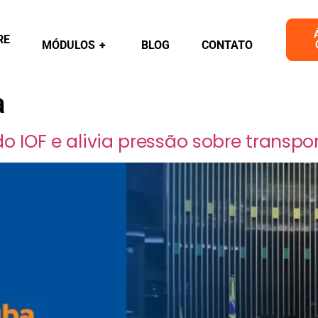
RE
MÓDULOS
+
BLOG
CONTATO
a
IOF e alivia pressão sobre transpor