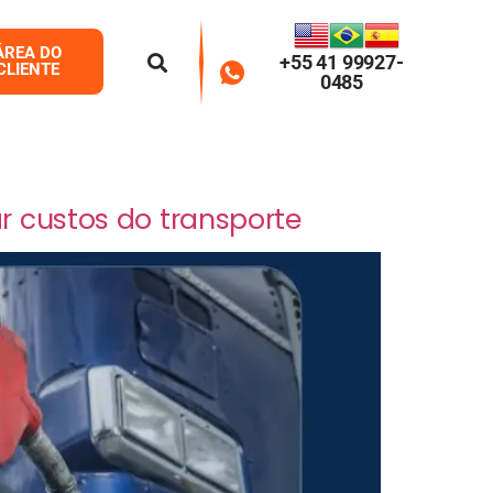
ÁREA DO
+55 41 99927-
CLIENTE
0485
r custos do transporte