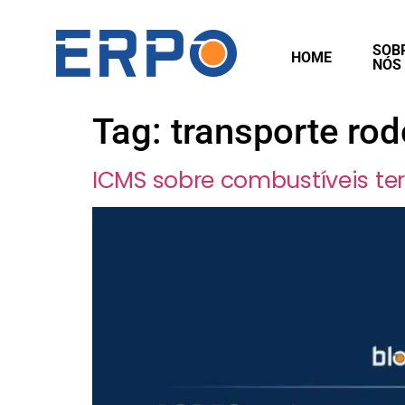
SOB
HOME
NÓS
Tag:
transporte rod
ICMS sobre combustíveis ter