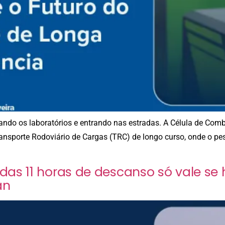
xando os laboratórios e entrando nas estradas. A Célula de Com
ansporte Rodoviário de Cargas (TRC) de longo curso, onde o pe
as 11 horas de descanso só vale se
an