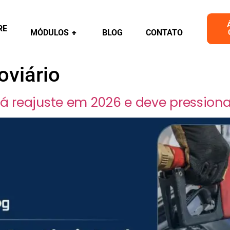
RE
MÓDULOS
+
BLOG
CONTATO
oviário
á reajuste em 2026 e deve pressiona